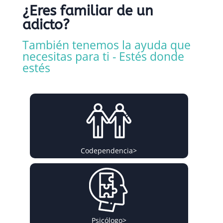
¿Eres familiar de un
adicto?
También tenemos la ayuda que
necesitas para ti - Estés donde
estés
Codependencia
>
Psicólogo
>