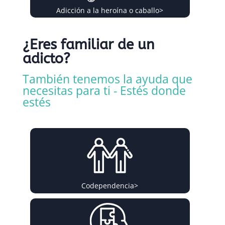
Adicción a la heroína o caballo
>
¿Eres familiar de un
adicto?
También tenemos la ayuda que
necesitas para ti - Estés donde
estés
Codependencia
>