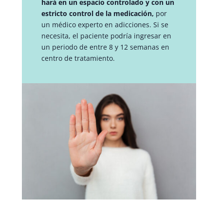
hará en un espacio controlado y con un
estricto control de la medicación,
por
un médico experto en adicciones. Si se
necesita, el paciente podría ingresar en
un periodo de entre 8 y 12 semanas en
centro de tratamiento.