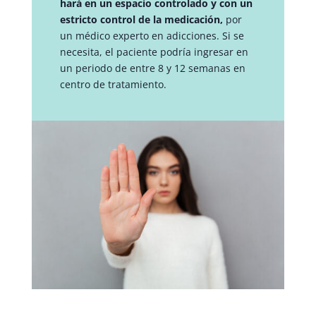
hará en un espacio controlado y con un
estricto control de la medicación,
por
un médico experto en adicciones. Si se
necesita, el paciente podría ingresar en
un periodo de entre 8 y 12 semanas en
centro de tratamiento.