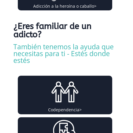
Adicción a la heroína o caballo
>
¿Eres familiar de un
adicto?
También tenemos la ayuda que
necesitas para ti - Estés donde
estés
Codependencia
>