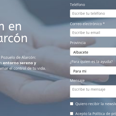
n en
arcón
 Pozuelo de Alarcón:
un
entorno sereno y
omar el control de tu vida.