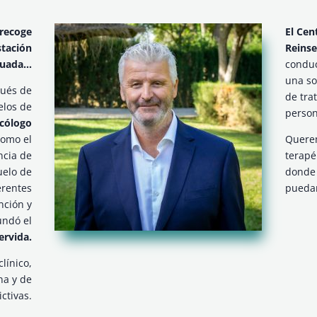
 recoge
El Cen
stación
Reinse
cuada…
conduc
una so
pués de
de tra
elos de
person
icólogo
omo el
Querem
ncia de
terapé
uelo de
donde 
erentes
puedan
nción y
undó el
ervida.
línico,
na y de
ctivas.