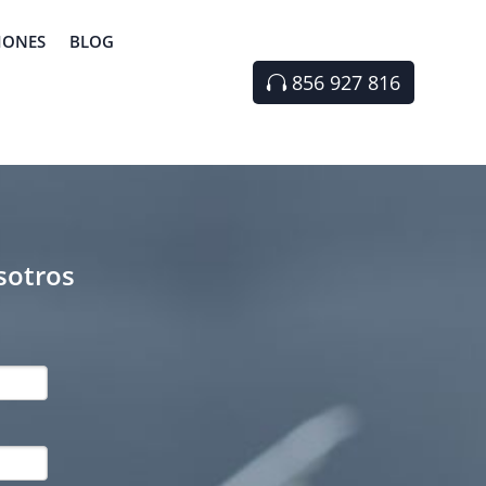
IONES
BLOG
856 927 816
sotros