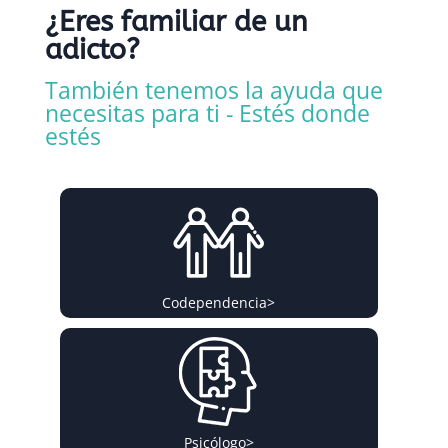
¿Eres familiar de un
adicto?
También tenemos la ayuda que
necesitas para ti - Estés donde
estés
Codependencia
>
Psicólogo
>