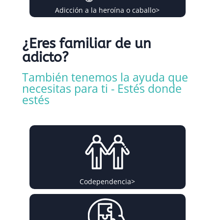
Adicción a la heroína o caballo
>
¿Eres familiar de un
adicto?
También tenemos la ayuda que
necesitas para ti - Estés donde
estés
Codependencia
>