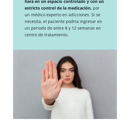
hará en un espacio controlado y con un
estricto control de la medicación,
por
un médico experto en adicciones. Si se
necesita, el paciente podría ingresar en
un periodo de entre 8 y 12 semanas en
centro de tratamiento.