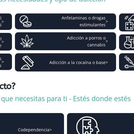
Anfetaminas o drogas
l
>
>
estimulantes
l
Adicción a porros o
o
>
>
cannabis
e
s
>
Adicción a la cocaína o base
>
s
icto?
ue necesitas para ti - Estés donde estés
Codependencia
>