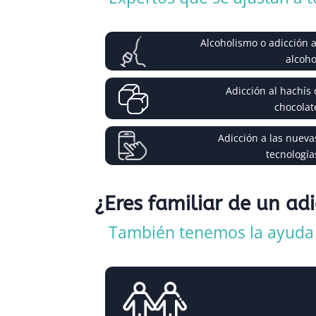
Alcoholismo o adicción a
alcoho
Adicción al hachís 
chocolat
Adicción a las nueva
tecnología
¿Eres familiar de un ad
También tenemos la ayuda q