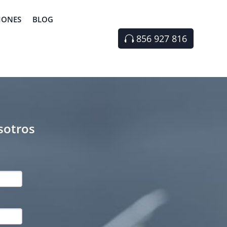
IONES
BLOG
856 927 816
sotros