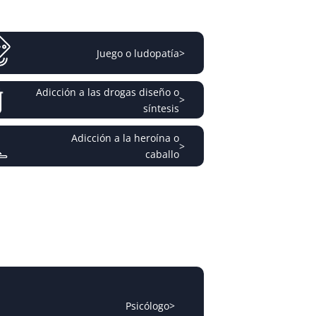
Juego o ludopatía
>
Adicción a las drogas diseño o
>
síntesis
Adicción a la heroína o
>
caballo
Psicólogo
>