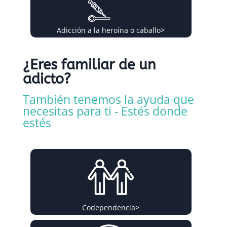
Adicción a la heroína o caballo
>
¿Eres familiar de un
adicto?
También tenemos la ayuda que
necesitas para ti - Estés donde
estés
Codependencia
>