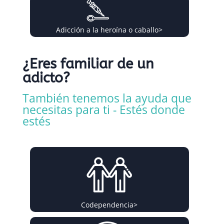
Adicción a la heroína o caballo
>
¿Eres familiar de un
adicto?
También tenemos la ayuda que
necesitas para ti - Estés donde
estés
Codependencia
>