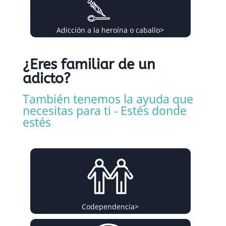
Adicción a la heroína o caballo
>
¿Eres familiar de un
adicto?
También tenemos la ayuda que
necesitas para ti - Estés donde
estés
Codependencia
>