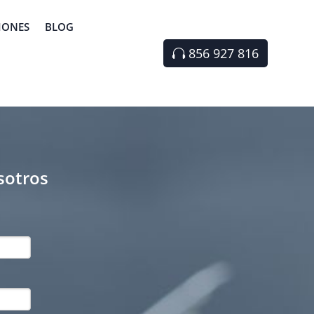
IONES
BLOG
856 927 816
sotros