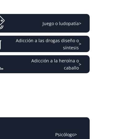
Juego o ludopatía
>
Adicción a las drogas diseño o
>
síntesis
Adicción a la heroína o
>
caballo
Psicólogo
>