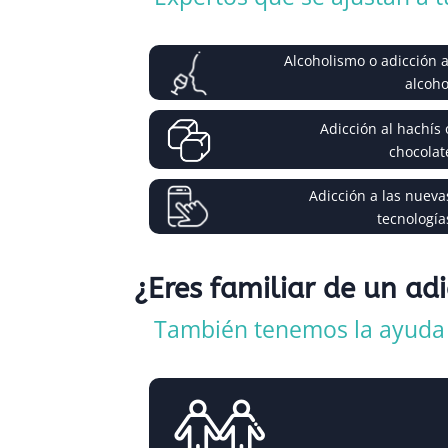
Alcoholismo o adicción a
alcoho
Adicción al hachís 
chocolat
Adicción a las nueva
tecnología
¿Eres familiar de un ad
También tenemos la ayuda q