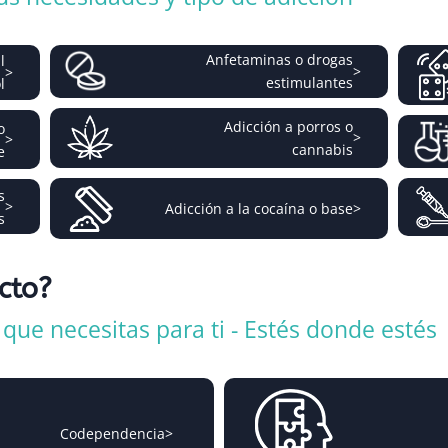
Anfetaminas o drogas
l
>
>
estimulantes
l
Adicción a porros o
o
>
>
cannabis
e
s
>
Adicción a la cocaína o base
>
s
icto?
ue necesitas para ti - Estés donde estés
Codependencia
>