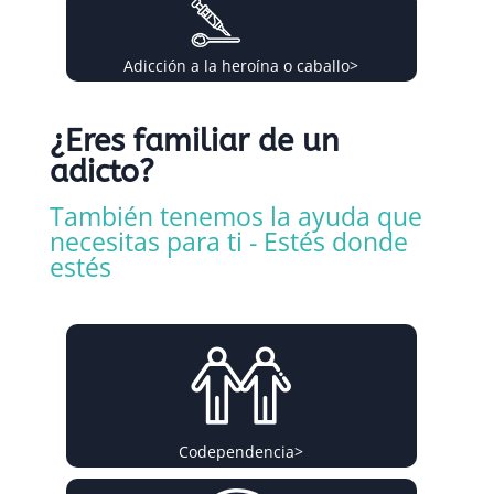
Adicción a la heroína o caballo
>
¿Eres familiar de un
adicto?
También tenemos la ayuda que
necesitas para ti - Estés donde
estés
Codependencia
>