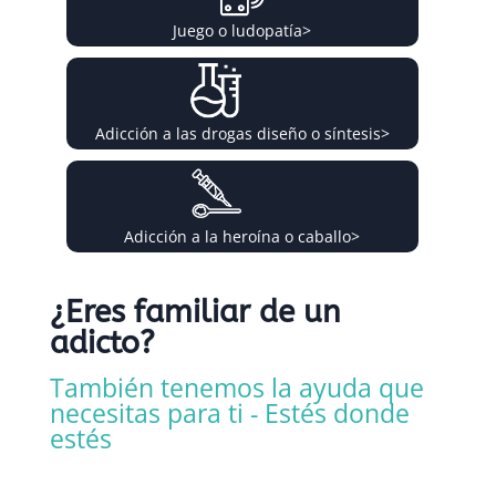
Juego o ludopatía
>
Adicción a las drogas diseño o síntesis
>
Adicción a la heroína o caballo
>
¿Eres familiar de un
adicto?
También tenemos la ayuda que
necesitas para ti - Estés donde
estés