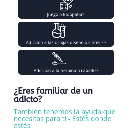
Juego o ludopatía
>
Adicción a las drogas diseño o síntesis
>
Adicción a la heroína o caballo
>
¿Eres familiar de un
adicto?
También tenemos la ayuda que
necesitas para ti - Estés donde
estés