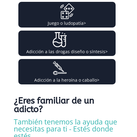
Juego o ludopatía
>
Adicción a las drogas diseño o síntesis
>
Adicción a la heroína o caballo
>
¿Eres familiar de un
adicto?
También tenemos la ayuda que
necesitas para ti - Estés donde
estés