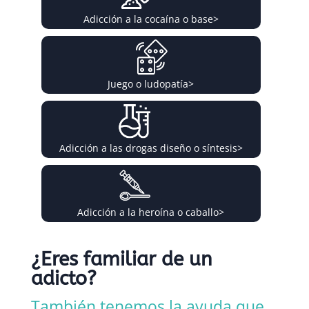
Adicción a la cocaína o base
>
Juego o ludopatía
>
Adicción a las drogas diseño o síntesis
>
Adicción a la heroína o caballo
>
¿Eres familiar de un
adicto?
También tenemos la ayuda que