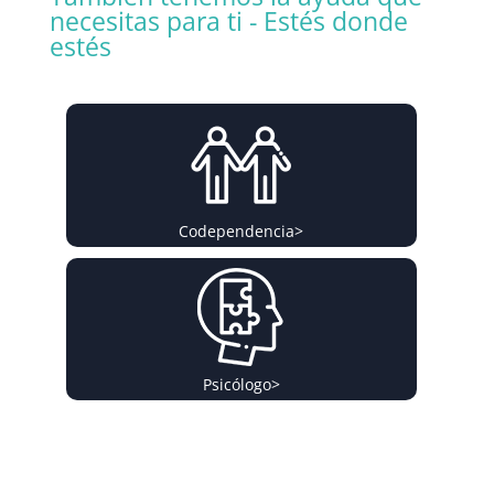
necesitas para ti - Estés donde
estés
Codependencia
>
Psicólogo
>