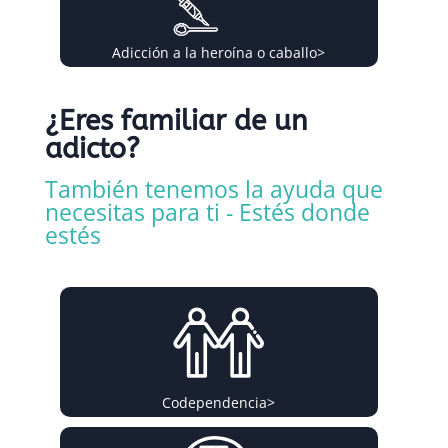
Adicción a la heroína o caballo
>
¿Eres familiar de un
adicto?
También tenemos la ayuda que
necesitas para ti - Estés donde
estés
Codependencia
>