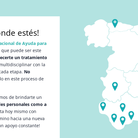
nde estés!
acional de Ayuda para
l que puede ser este
recerte un tratamiento
ultidisciplinar con la
cada etapa.
No
do en este proceso de
mos de brindarte un
ades personales como a
cta hoy mismo con
amino hacia una nueva
un apoyo constante!