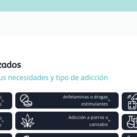
zados
us necesidades y tipo de adicción
Anfetaminas o drogas
l
>
>
estimulantes
l
Adicción a porros o
o
>
>
cannabis
e