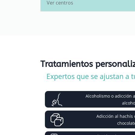
Ver centros
Tratamientos personali
Expertos que se ajustan a t
Alcoholismo o adicción a
alcoho
Adicción al hachís 
chocolat