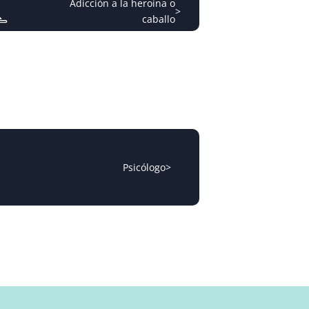
Adicción a la heroína o
>
caballo
Psicólogo
>