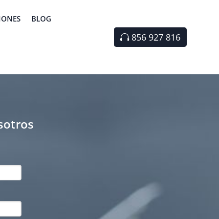
IONES
BLOG
856 927 816
sotros