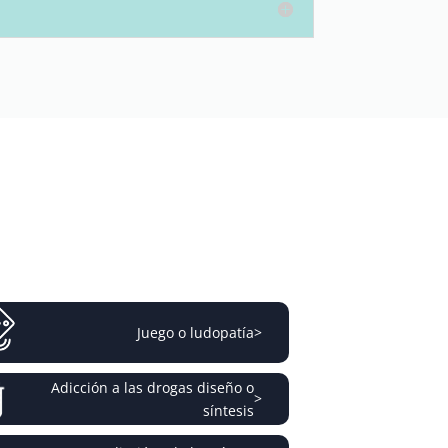
Juego o ludopatía
>
Adicción a las drogas diseño o
>
síntesis