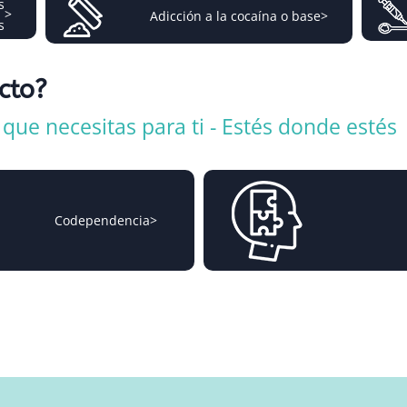
s
>
Adicción a la cocaína o base
>
s
icto?
ue necesitas para ti - Estés donde estés
Codependencia
>