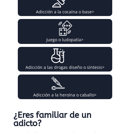
Adicción a la cocaína o base
>
Juego o ludopatía
>
Adicción a las drogas diseño o síntesis
>
Adicción a la heroína o caballo
>
¿Eres familiar de un
adicto?