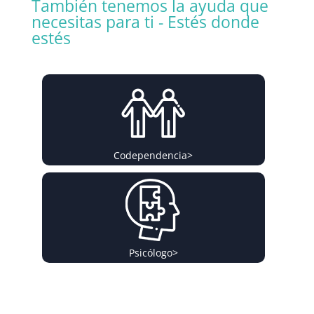
También tenemos la ayuda que
necesitas para ti - Estés donde
estés
Codependencia
>
Psicólogo
>