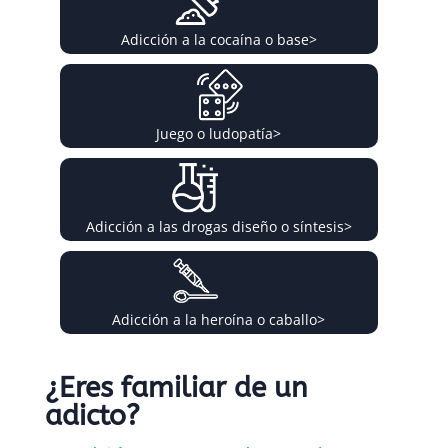
Adicción a la cocaína o base
>
Juego o ludopatía
>
Adicción a las drogas diseño o síntesis
>
Adicción a la heroína o caballo
>
¿Eres familiar de un
adicto?