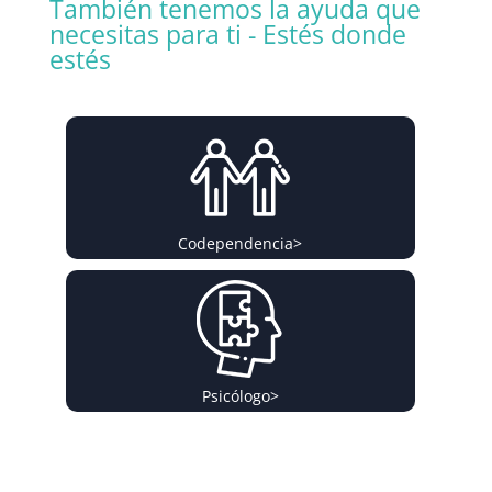
También tenemos la ayuda que
necesitas para ti - Estés donde
estés
Codependencia
>
Psicólogo
>