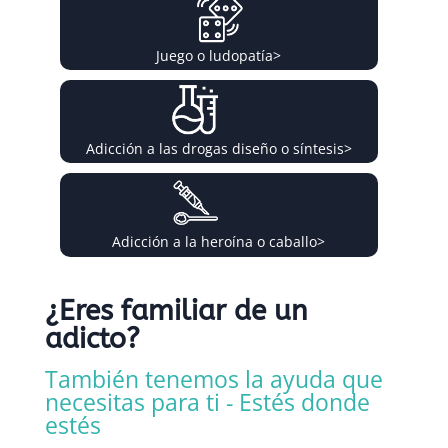
Juego o ludopatía
>
Adicción a las drogas diseño o síntesis
>
Adicción a la heroína o caballo
>
¿Eres familiar de un
adicto?
También tenemos la ayuda que
necesitas para ti - Estés donde
estés