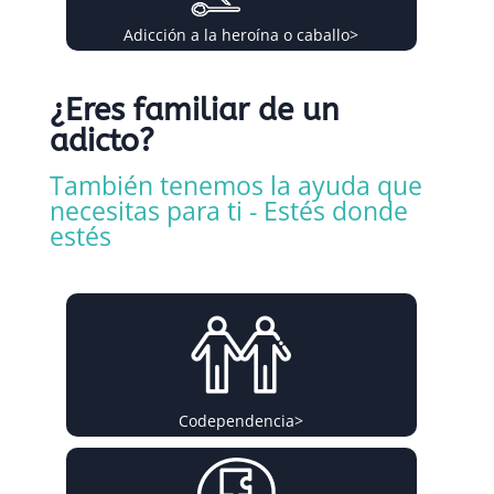
Adicción a la heroína o caballo
>
¿Eres familiar de un
adicto?
También tenemos la ayuda que
necesitas para ti - Estés donde
estés
Codependencia
>