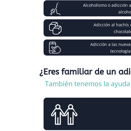
Alcoholismo o adicción a
alcoho
Adicción al hachís 
chocolat
Adicción a las nueva
tecnología
¿Eres familiar de un ad
También tenemos la ayuda q