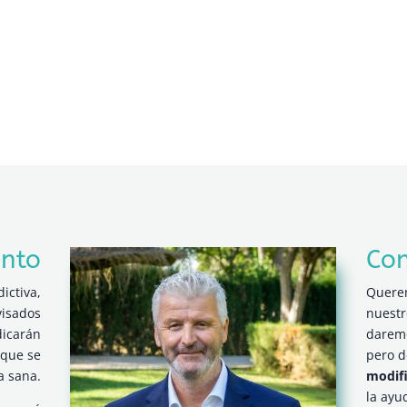
ento
Con
ictiva,
Quere
visados
nuestr
dicarán
dare
 que se
pero 
a sana.
modifi
la ayu