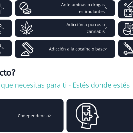
Anfetaminas o drogas
l
>
>
estimulantes
l
Adicción a porros o
o
>
>
cannabis
e
s
>
Adicción a la cocaína o base
>
s
icto?
ue necesitas para ti - Estés donde estés
Codependencia
>