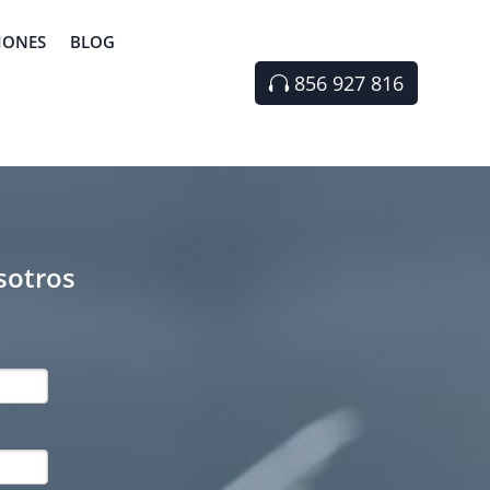
IONES
BLOG
856 927 816
sotros