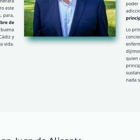
enerará
poder 
ro este
adicci
, para,
princi
ibre de
a buena
Lo pri
Cádiz y
concie
a vida.
enfer
dijimo
quien
princi
sustan
nada s