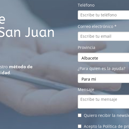
e
 San Juan
estro
método de
vidad
.