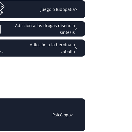
Juego o ludopatía
>
Adicción a las drogas diseño o
>
síntesis
Adicción a la heroína o
>
caballo
Psicólogo
>