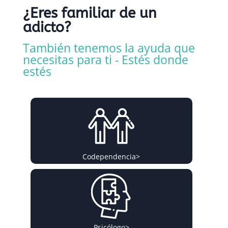
¿Eres familiar de un
adicto?
También tenemos la ayuda que
necesitas para ti - Estés donde
estés
Codependencia
>
Psicólogo
>