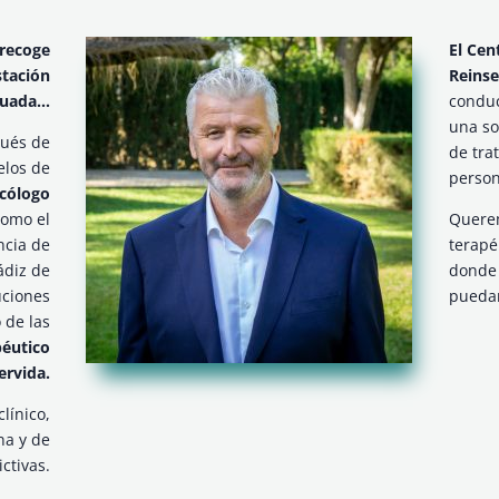
 recoge
El Cen
stación
Reinse
cuada…
conduc
una so
pués de
de tra
elos de
person
icólogo
omo el
Querem
ncia de
terapé
ádiz de
donde 
uciones
puedan
 de las
péutico
ervida.
línico,
na y de
ctivas.