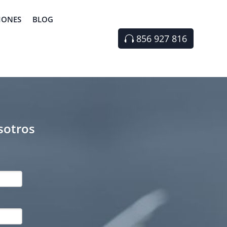
IONES
BLOG
856 927 816
sotros