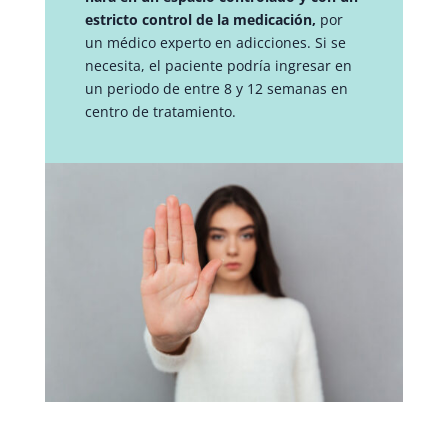
estricto control de la medicación,
por
un médico experto en adicciones. Si se
necesita, el paciente podría ingresar en
un periodo de entre 8 y 12 semanas en
centro de tratamiento.