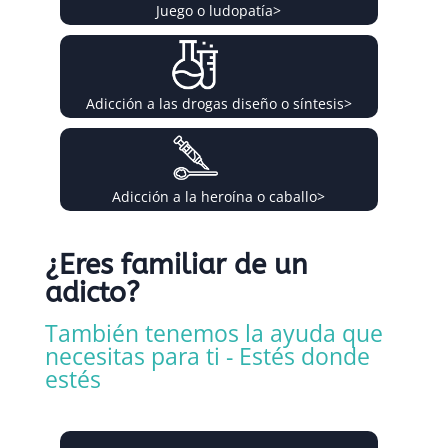
Juego o ludopatía
>
Adicción a las drogas diseño o síntesis
>
Adicción a la heroína o caballo
>
¿Eres familiar de un
adicto?
También tenemos la ayuda que
necesitas para ti - Estés donde
estés