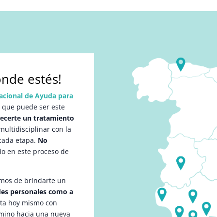
nde estés!
acional de Ayuda para
l que puede ser este
recerte un tratamiento
ultidisciplinar con la
cada etapa.
No
do en este proceso de
mos de brindarte un
ades personales como a
cta hoy mismo con
amino hacia una nueva