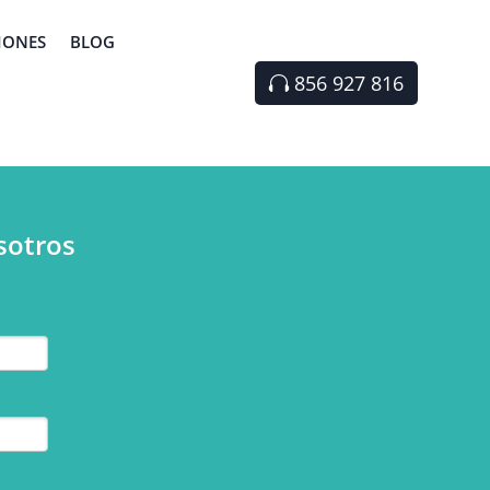
IONES
BLOG
856 927 816
sotros