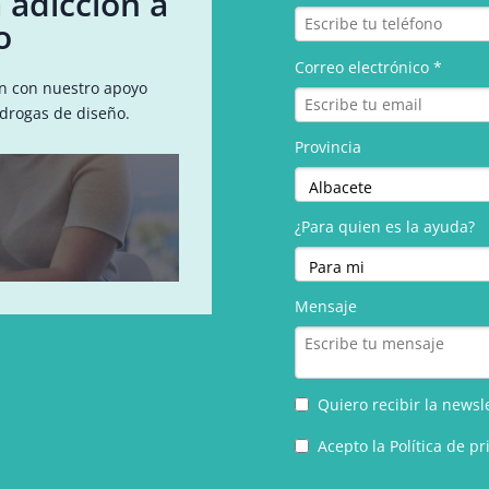
 adicción a
o
ón con nuestro apoyo
 drogas de diseño.