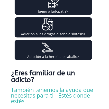
Juego o ludopatía
>
Adicción a las drogas diseño o síntesis
>
Adicción a la heroína o caballo
>
¿Eres familiar de un
adicto?
También tenemos la ayuda que
necesitas para ti - Estés donde
estés