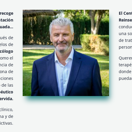
 recoge
El Cen
stación
Reinse
cuada…
conduc
una so
pués de
de tra
elos de
person
icólogo
omo el
Querem
ncia de
terapé
rona de
donde 
uciones
puedan
 de las
péutico
ervida.
línico,
na y de
ctivas.