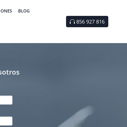
IONES
BLOG
856 927 816
sotros