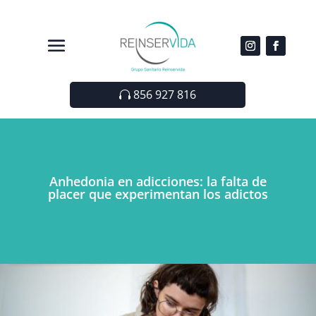
856 927 816
Anhedonia en adicciones: la falta de
placer que experimentan los adictos