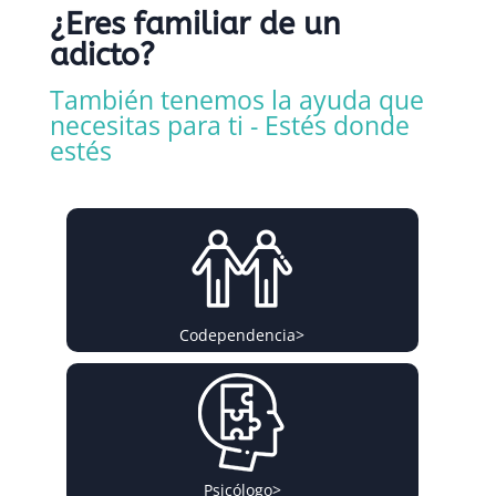
¿Eres familiar de un
adicto?
También tenemos la ayuda que
necesitas para ti - Estés donde
estés
Codependencia
>
Psicólogo
>