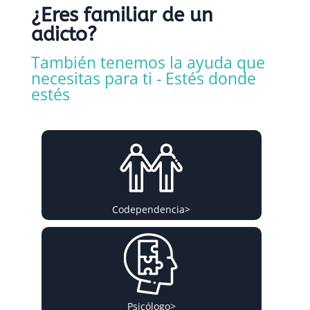
¿Eres familiar de un
adicto?
También tenemos la ayuda que
necesitas para ti - Estés donde
estés
Codependencia
>
Psicólogo
>