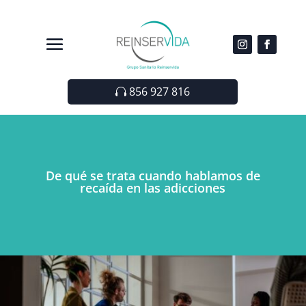
856 927 816
De qué se trata cuando hablamos de
recaída en las adicciones