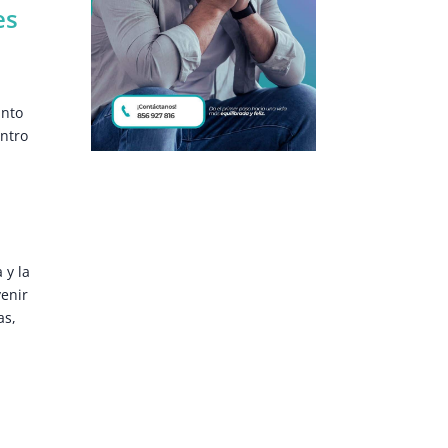
es
anto
entro
 y la
venir
as,