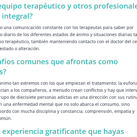
equipo terapéutico y otros profesional
 integral?
 una comunicación constante con los terapeutas para saber por
o diario de los diferentes estados de ánimo y situaciones diarias t
po terapéutico, también manteniendo contacto con el doctor del c
estado o alteración.
safíos comunes que afrontas como
s?
nimo tan extremos con los que empiezan el tratamiento; la euforia
ectan a los compañeros, a menudo crean conflictos y hay que inter
upo de diecisiete personas adictas en una dirección con sus rutin
en una enfermedad mental que no solo abarca el consumo, sino
 abordo con mucha disciplina y constancia, comprensión, empatía y
común.
 experiencia gratificante que hayas