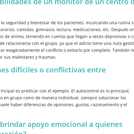
abilidades de un monitor de un centro 
 la seguridad y bienestar de los pacientes, inculcando una rutina 
horarios, comidas, gimnasio, lectura, medicaciones, etc. Después e
s de ánimo, teniendo en cuenta que llegan a veces depresivos o 
de relacionarse con el grupo, ya que el adicto tiene una nula gesti
ar exageradamente el conflicto o evitarlo por completo. También l
r sus malestares y traumas.
s difíciles o conflictivas entre
ncipal es predicar con el ejemplo. El autocontrol es lo principal,
to en grupo como de manera individual, siempre solucionar los
suele haber diferencias de opiniones, gustos, razonamiento y el
a brindar apoyo emocional a quienes
eración?