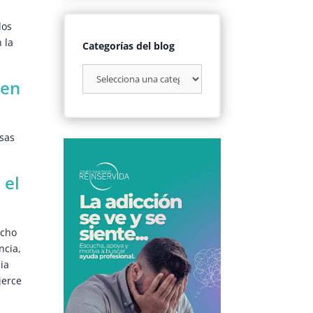
dos
 la
Categorías del blog
 en
sas
 el
ucho
ncia,
ia
jerce