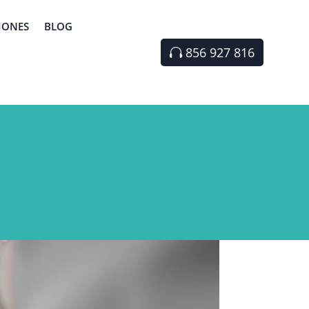
IONES
BLOG
856 927 816