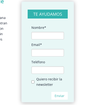
de
TE AYUDAMOS
sana
ntran
con
ón
es