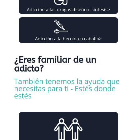
Adicción a las drogas diseño o síntesis
>
Adicción a la heroína o caballo
>
¿Eres familiar de un
adicto?
También tenemos la ayuda que
necesitas para ti - Estés donde
estés