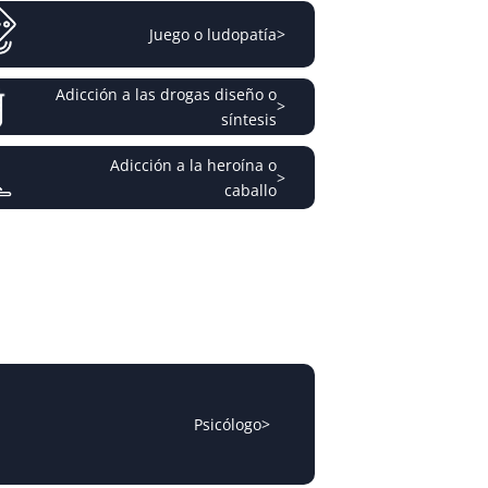
Juego o ludopatía
>
Adicción a las drogas diseño o
>
síntesis
Adicción a la heroína o
>
caballo
Psicólogo
>