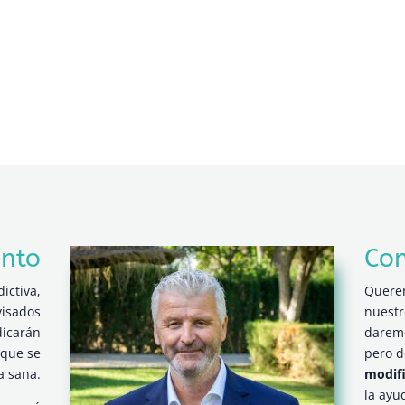
ento
Con
ictiva,
Quere
visados
nuestr
dicarán
dare
 que se
pero 
a sana.
modifi
la ayu