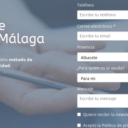
e
 Málaga
estro
método de
vidad
.