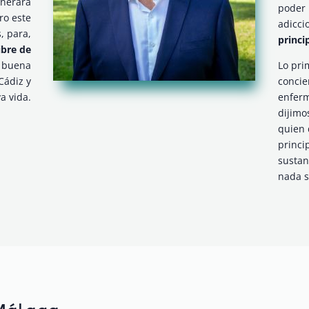
enerará
poder 
ro este
adicci
, para,
princi
ibre de
a buena
Lo pri
Cádiz y
concie
a vida.
enfer
dijimo
quien
princi
sustan
nada s