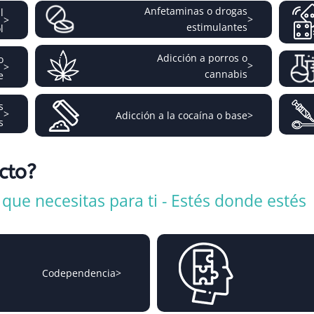
Anfetaminas o drogas
l
>
>
estimulantes
l
Adicción a porros o
o
>
>
cannabis
e
s
>
Adicción a la cocaína o base
>
s
icto?
ue necesitas para ti - Estés donde estés
Codependencia
>