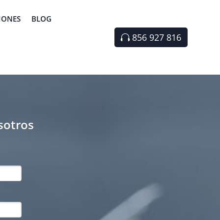
IONES
BLOG
856 927 816
sotros