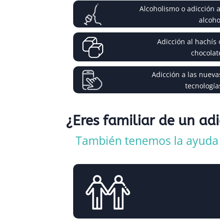
Alcoholismo o adicción a
alcoho
Adicción al hachís 
chocolat
Adicción a las nueva
tecnología
¿Eres familiar de un ad
También tenemos la ayuda q