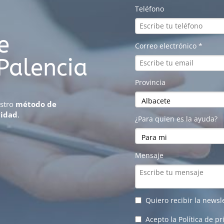
e
Palencia
estro
método de
vidad
.