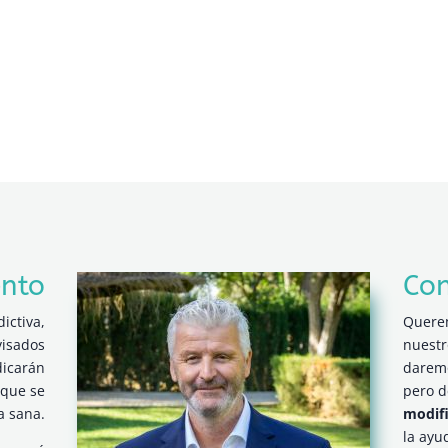
ento
Con
ictiva,
Quere
visados
nuestr
dicarán
dare
 que se
pero 
a sana.
modifi
la ayu