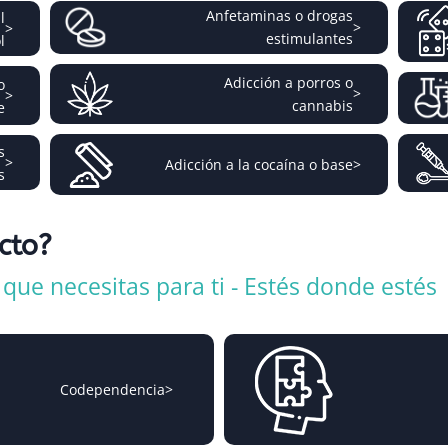
Anfetaminas o drogas
l
>
>
estimulantes
l
Adicción a porros o
o
>
>
cannabis
e
s
>
Adicción a la cocaína o base
>
s
icto?
ue necesitas para ti - Estés donde estés
Codependencia
>