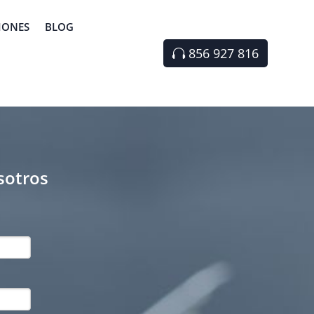
IONES
BLOG
856 927 816
sotros