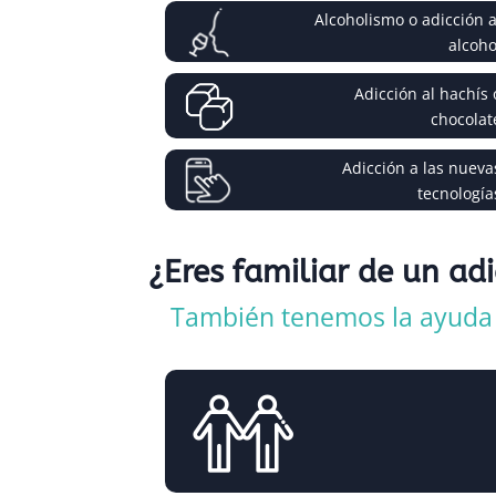
Alcoholismo o adicción a
alcoho
Adicción al hachís 
chocolat
Adicción a las nueva
tecnología
¿Eres familiar de un ad
También tenemos la ayuda q