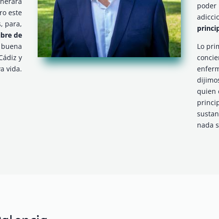
enerará
poder 
ro este
adicci
, para,
princi
ibre de
a buena
Lo pri
Cádiz y
concie
a vida.
enfer
dijimo
quien
princi
sustan
nada s