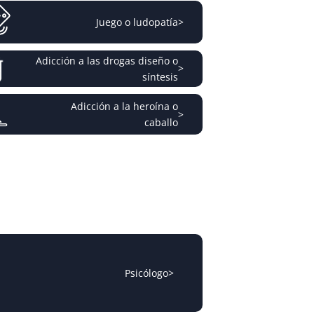
Juego o ludopatía
>
Adicción a las drogas diseño o
>
síntesis
Adicción a la heroína o
>
caballo
Psicólogo
>