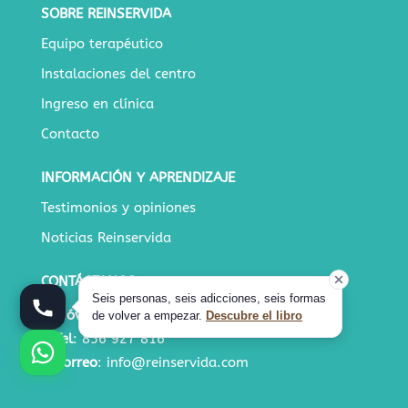
SOBRE REINSERVIDA
Equipo terapéutico
Instalaciones del centro
Ingreso en clínica
Contacto
INFORMACIÓN Y APRENDIZAJE
Testimonios y opiniones
Noticias Reinservida
CONTÁCTANOS
Seis personas, seis adicciones, seis formas
Móvil
:
644 18 64 64
de volver a empezar.
Descubre el libro
Tel
:
856 927 816
Correo
:
info@reinservida.com