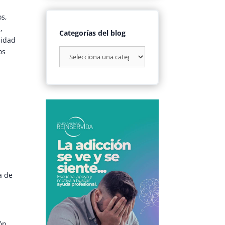
os,
,
Categorías del blog
nidad
os
a de
ón,