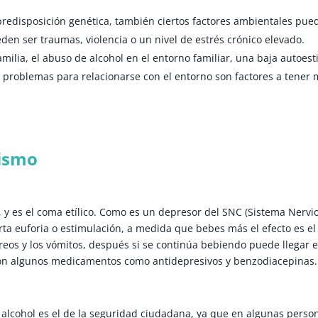
predisposición genética, también ciertos factores ambientales pue
en ser traumas, violencia o un nivel de estrés crónico elevado.
ilia, el abuso de alcohol en el entorno familiar, una baja autoest
problemas para relacionarse con el entorno son factores a tener
lismo
 y es el coma etílico. Como es un depresor del SNC (Sistema Nervi
rta euforia o estimulación, a medida que bebes más el efecto es el
areos y los vómitos, después si se continúa bebiendo puede llegar e
 con algunos medicamentos como antidepresivos y benzodiacepinas.
 alcohol es el de la seguridad ciudadana, ya que en algunas perso