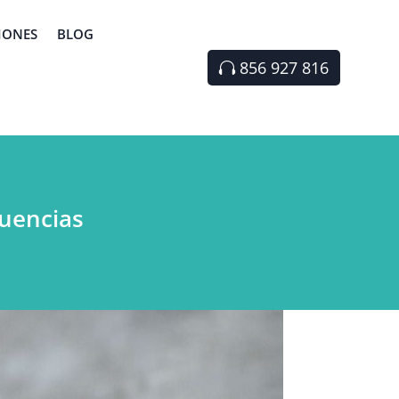
IONES
BLOG
856 927 816
cuencias