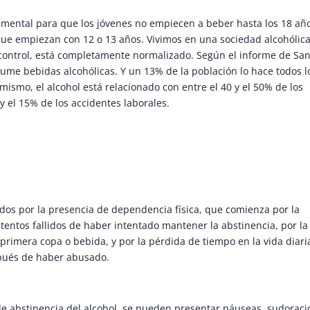
amental para que los jóvenes no empiecen a beber hasta los 18 añ
que empiezan con 12 o 13 años. Vivimos en una sociedad alcohólica
 control, está completamente normalizado. Según el informe de Sa
ume bebidas alcohólicas. Y un 13% de la población lo hace todos l
mismo, el alcohol está relacionado con entre el 40 y el 50% de los
 y el 15% de los accidentes laborales.
os por la presencia de dependencia física, que comienza por la
tentos fallidos de haber intentado mantener la abstinencia, por la
primera copa o bebida, y por la pérdida de tiempo en la vida diari
pués de haber abusado.
de abstinencia del alcohol, se pueden presentar náuseas, sudoraci