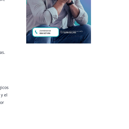
as.
gicos
y el
or