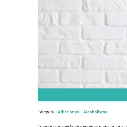
Categoría:
Adicciones
|
Alcoholismo
Cuando la mayoría de personas piensan en el a