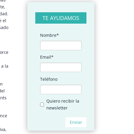
te,
edad.
TE AYUDAMOS
e el
usado
torce
 a la
in
del
trés
ence
iva,