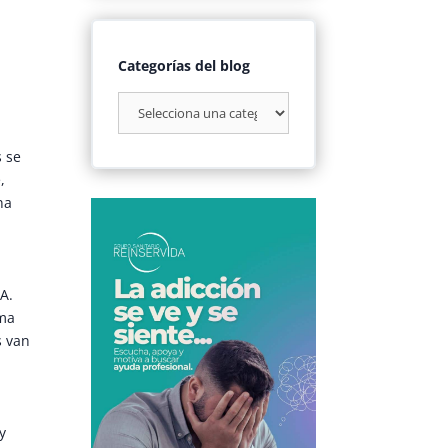
Categorías del blog
s se
,
na
A.
oma
s van
y