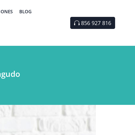
IONES
BLOG
856 927 816
-agudo