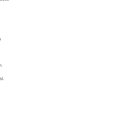
s
n
sí.