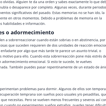
lo olvidas. Alguien te da una orden y sabes exactamente lo que de
e nubla o desaparece por completo. Algunas veces, durante periodo
eventos significativos del pasado. Estas memorias no se han ido, la
lmente en otros momentos. Debido a problemas de memoria en la
as habilidades e información.
es o adormecimiento
en a sobrerreaccionar cuando están sobrias o en abstinencia, por
cosas que suceden requieren de dos unidades de reacción emocion
 enfadarte por algo que más tarde te parece un asunto trivial, o
es motivo para ello. Cuando esta sobrerreacción pone más estrés de
n adormecimiento emocional. Si esto te sucede, te vuelves
r nada. También puedes pasar repentinamente de un estado de án
xperimentan problemas para dormir. Algunos de ellos son tempora
 recuperación temprana son sueños poco usuales y/o pesadillas, qu
o que necesitas. Pero se vuelven menos frecuentes y severos así c
Aun cuando no experimentes sueños extraños, puedes tener dificul