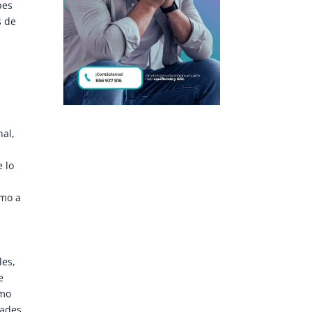
bes
s de
al,
 lo
imo a
les,
e
omo
tades