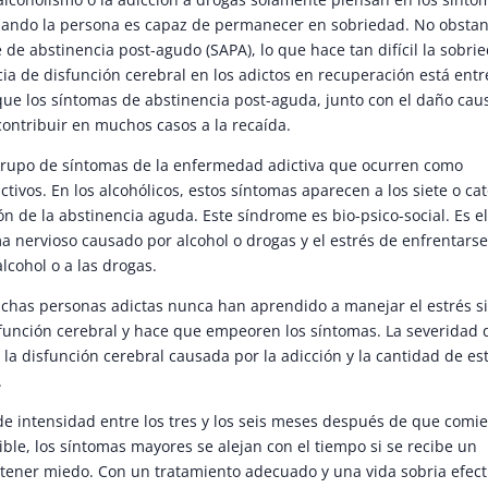
 cuando la persona es capaz de permanecer en sobriedad. No obstan
de abstinencia post-agudo (SAPA), lo que hace tan difícil la sobri
 de disfunción cerebral en los adictos en recuperación está entr
 que los síntomas de abstinencia post-aguda, junto con el daño ca
contribuir en muchos casos a la recaída.
grupo de síntomas de la enfermedad adictiva que ocurren como
ctivos. En los alcohólicos, estos síntomas aparecen a los siete o ca
ón de la abstinencia aguda. Este síndrome es bio-psico-social. Es el
a nervioso causado por alcohol o drogas y el estrés de enfrentarse
lcohol o a las drogas.
uchas personas adictas nunca han aprendido a manejar el estrés s
sfunción cerebral y hace que empeoren los síntomas. La severidad 
la disfunción cerebral causada por la adicción y la cantidad de es
.
de intensidad entre los tres y los seis meses después de que comi
ible, los síntomas mayores se alejan con el tiempo si se recibe un
tener miedo. Con un tratamiento adecuado y una vida sobria efect