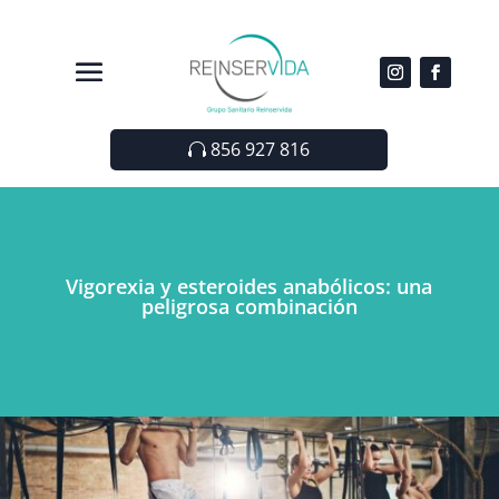
856 927 816
Vigorexia y esteroides anabólicos: una
peligrosa combinación